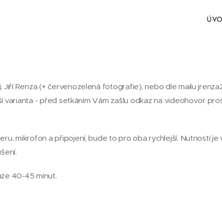
ÚV
j: Jiří Renza (+ červenozelená fotografie), nebo dle mailu jren
í varianta - před setkáním Vám zašlu odkaz na videohovor pro
mikrofon a připojení, bude to pro oba rychlejší. Nutností je v
šení.
ouze 40-45 minut.