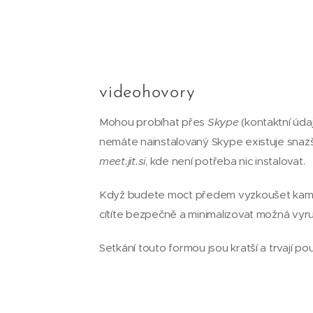
videohovory
Mohou probíhat přes
Skype
(kontaktní úda
nemáte nainstalovaný Skype existuje snazš
meet.jit.si
, kde není potřeba nic instalovat.
Když budete moct předem vyzkoušet kameru, 
cítíte bezpečně a minimalizovat možná vyru
Setkání touto formou jsou kratší a trvají p