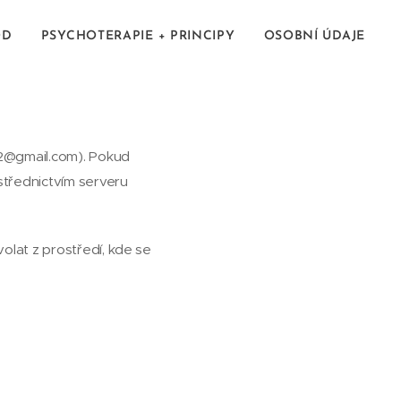
OD
PSYCHOTERAPIE + PRINCIPY
OSOBNÍ ÚDAJE
za2@gmail.com). Pokud
střednictvím serveru
olat z prostředí, kde se